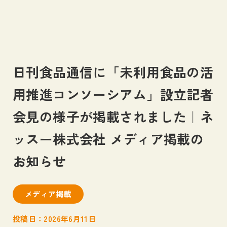
日刊食品通信に「未利用食品の活
私たちについて
用推進コンソーシアム」設立記者
About us
会見の様子が掲載されました｜ネ
事業内容
Business
ッスー株式会社 メディア掲載の
お知らせ
ネッスーの足跡
Blog
メディア掲載
お知らせ
News
投稿日：2026年6月11日