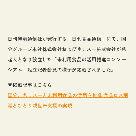
採用情報
Career
お問い合わせ
Contact
日刊経済通信社が発行する「日刊食品通信」にて、国
分グループ本社株式会社およびネッスー株式会社が発
サイトマップ
起人となり設立した「未利用食品の活用推進コンソー
プライバシーポリシー
シアム」設立記者会見の様子が掲載されました。
個人情報の取り扱いについて
▼掲載記事はこちら
国分、ネッスーと未利用食品の活用を推進 食品ロス削
減とひとり親世帯支援の実現