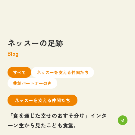
ネッスーの足跡
私たちについて
Blog
About us
事業内容
すべて
ネッスーを支える仲間たち
Business
共創パートナーの声
ネッスーの足跡
ネッスーを支える仲間たち
Blog
「食を通じた幸せのおすそ分け」インタ
お知らせ
ーン生から見たこども食堂。
News