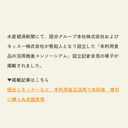
採用情報
Career
お問い合わせ
Contact
水産経済新聞にて、国分グループ本社株式会社および
ネッスー株式会社が発起人となり設立した「未利用食
サイトマップ
品の活用推進コンソーシアム」設立記者会見の様子が
プライバシーポリシー
掲載されました。
個人情報の取り扱いについて
▼掲載記事はこちら
国分とネッスーなど、未利用食品活用で共同体 寄付
に頼らぬ支援実現