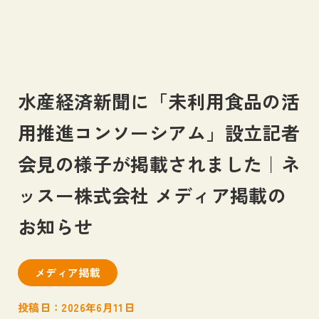
水産経済新聞に「未利用食品の活
私たちについて
用推進コンソーシアム」設立記者
About us
会見の様子が掲載されました｜ネ
事業内容
Business
ッスー株式会社 メディア掲載の
お知らせ
ネッスーの足跡
Blog
メディア掲載
お知らせ
News
投稿日：2026年6月11日