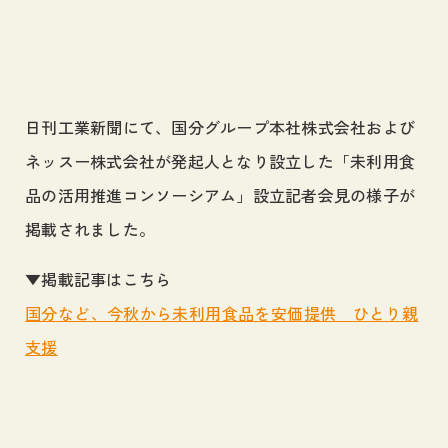
採用情報
Career
お問い合わせ
Contact
日刊工業新聞にて、国分グループ本社株式会社および
ネッスー株式会社が発起人となり設立した「未利用食
サイトマップ
品の活用推進コンソーシアム」設立記者会見の様子が
プライバシーポリシー
掲載されました。
個人情報の取り扱いについて
▼掲載記事はこちら
国分など、今秋から未利用食品を安価提供 ひとり親
支援