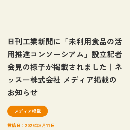
日刊工業新聞に「未利用食品の活
私たちについて
用推進コンソーシアム」設立記者
About us
会見の様子が掲載されました｜ネ
事業内容
Business
ッスー株式会社 メディア掲載の
お知らせ
ネッスーの足跡
Blog
メディア掲載
お知らせ
News
投稿日：2026年6月11日