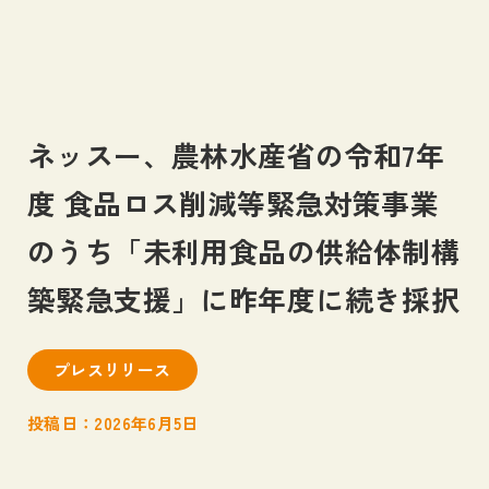
ネッスー、農林水産省の令和7年
私たちについて
度 食品ロス削減等緊急対策事業
About us
のうち「未利用食品の供給体制構
事業内容
Business
築緊急支援」に昨年度に続き採択
ネッスーの足跡
Blog
プレスリリース
投稿日：2026年6月5日
お知らせ
News