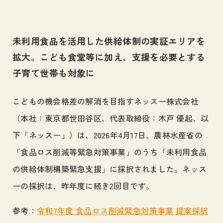
採用情報
Career
未利用食品を活用した供給体制の実証エリアを
お問い合わせ
拡大。こども食堂等に加え、支援を必要とする
Contact
子育て世帯も対象に
サイトマップ
こどもの機会格差の解消を目指すネッスー株式会社
プライバシーポリシー
（本社：東京都世田谷区、代表取締役：木戸 優起、以
個人情報の取り扱いについて
下「ネッスー」）は、2026年4月17日、農林水産省の
「食品ロス削減等緊急対策事業」のうち「未利用食品
の供給体制構築緊急支援」に採択されました。ネッス
ーの採択は、昨年度に続き2回目です。
参考：
令和7年度 食品ロス削減緊急対策事業 提案採択