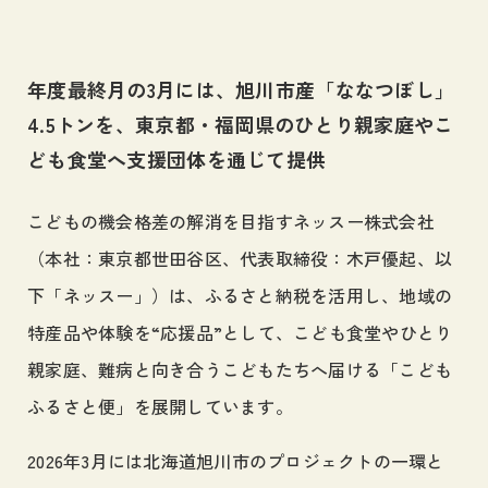
採用情報
Career
年度最終月の3月には、旭川市産「ななつぼし」
お問い合わせ
4.5トンを、東京都・福岡県のひとり親家庭やこ
Contact
ども食堂へ支援団体を通じて提供
サイトマップ
こどもの機会格差の解消を目指すネッスー株式会社
プライバシーポリシー
（本社：東京都世田谷区、代表取締役：木戸優起、以
個人情報の取り扱いについて
下「ネッスー」）は、ふるさと納税を活用し、地域の
特産品や体験を“応援品”として、こども食堂やひとり
親家庭、難病と向き合うこどもたちへ届ける「こども
ふるさと便」を展開しています。
2026年3月には北海道旭川市のプロジェクトの一環と