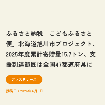
ふるさと納税「こどもふるさと
私たちについて
便」北海道旭川市プロジェクト、
About us
2025年度累計寄贈量15.7トン、支
事業内容
Business
援到達範囲は全国47都道府県に
ネッスーの足跡
Blog
プレスリリース
投稿日：2026年4月9日
お知らせ
News